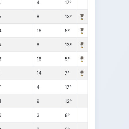
4
4
17º
5
8
13º
4
16
5º
5
8
13º
8
16
5º
1
14
7º
7
4
17º
4
9
12º
6
3
8º