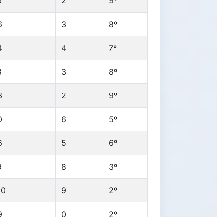
3
2
9º
6
3
8º
4
4
7º
8
3
8º
3
2
9º
0
6
5º
6
5
6º
9
8
3º
00
9
2º
9
0
2º