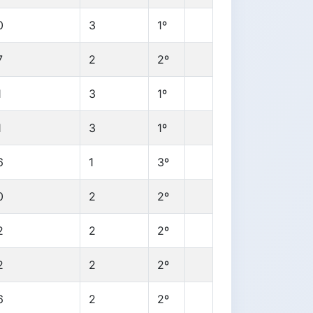
0
3
1º
7
2
2º
1
3
1º
1
3
1º
6
1
3º
0
2
2º
2
2
2º
2
2
2º
6
2
2º