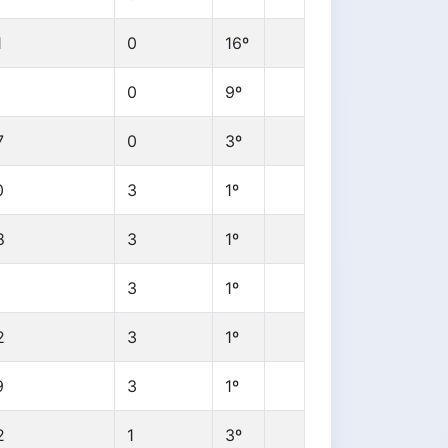
1
0
16º
1
0
9º
7
0
3º
0
3
1º
8
3
1º
1
3
1º
2
3
1º
9
3
1º
2
1
3º