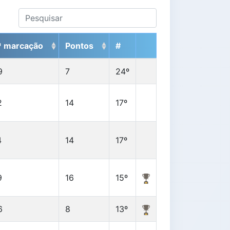
ª marcação
Pontos
#
9
7
24º
2
14
17º
4
14
17º
9
16
15º
6
8
13º