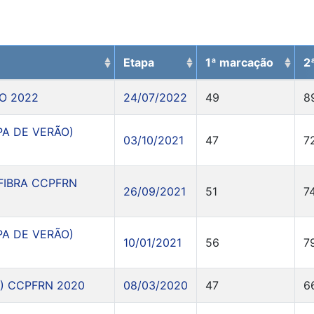
Etapa
1ª marcação
2
O 2022
24/07/2022
49
8
PA DE VERÃO)
03/10/2021
47
7
FIBRA CCPFRN
26/09/2021
51
7
PA DE VERÃO)
10/01/2021
56
7
) CCPFRN 2020
08/03/2020
47
6