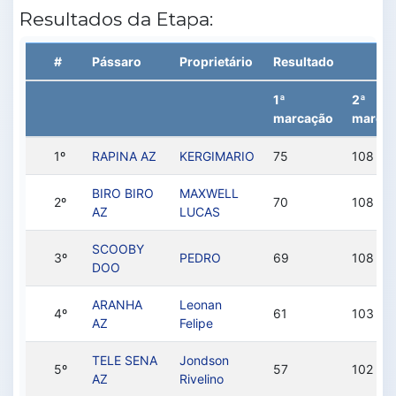
Resultados da Etapa:
#
Pássaro
Proprietário
Resultado
1ª
2ª
marcação
marca
1º
RAPINA AZ
KERGIMARIO
75
108
BIRO BIRO
MAXWELL
2º
70
108
AZ
LUCAS
SCOOBY
3º
PEDRO
69
108
DOO
ARANHA
Leonan
4º
61
103
AZ
Felipe
TELE SENA
Jondson
5º
57
102
AZ
Rivelino