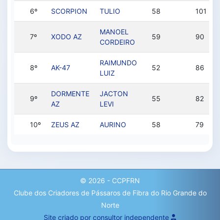
6º
SCORPION
TULIO
58
101
MANOEL
7º
XODO AZ
59
90
CORDEIRO
RAIMUNDO
8º
AK-47
52
86
LUIZ
DORMENTE
JACTON
9º
55
82
AZ
LEVI
10º
ZEUS AZ
AURINO
58
79
© 2026 - CCPFRN
Clube dos Criadores de Pássaros de Fibra do Rio Grande do
Norte
Site criado por consultor independente