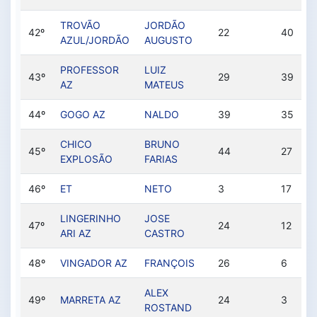
TROVÃO
JORDÃO
42º
22
40
AZUL/JORDÃO
AUGUSTO
PROFESSOR
LUIZ
43º
29
39
AZ
MATEUS
44º
GOGO AZ
NALDO
39
35
CHICO
BRUNO
45º
44
27
EXPLOSÃO
FARIAS
46º
ET
NETO
3
17
LINGERINHO
JOSE
47º
24
12
ARI AZ
CASTRO
48º
VINGADOR AZ
FRANÇOIS
26
6
ALEX
49º
MARRETA AZ
24
3
ROSTAND