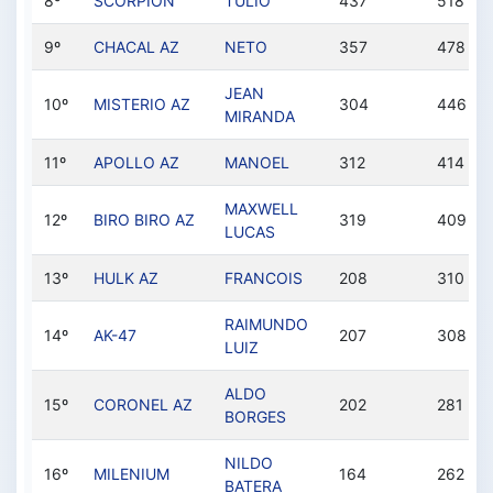
8º
SCORPION
TULIO
437
518
9º
CHACAL AZ
NETO
357
478
JEAN
10º
MISTERIO AZ
304
446
MIRANDA
11º
APOLLO AZ
MANOEL
312
414
MAXWELL
12º
BIRO BIRO AZ
319
409
LUCAS
13º
HULK AZ
FRANCOIS
208
310
RAIMUNDO
14º
AK-47
207
308
LUIZ
ALDO
15º
CORONEL AZ
202
281
BORGES
NILDO
16º
MILENIUM
164
262
BATERA