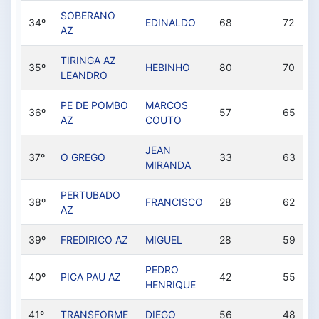
SOBERANO
34º
EDINALDO
68
72
AZ
TIRINGA AZ
35º
HEBINHO
80
70
LEANDRO
PE DE POMBO
MARCOS
36º
57
65
AZ
COUTO
JEAN
37º
O GREGO
33
63
MIRANDA
PERTUBADO
38º
FRANCISCO
28
62
AZ
39º
FREDIRICO AZ
MIGUEL
28
59
PEDRO
40º
PICA PAU AZ
42
55
HENRIQUE
41º
TRANSFORME
DIEGO
56
48