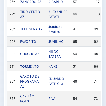
26º
ZANGADO AZ
RICARDO
57
107
TIRO CERTO
ALEXANDRE
27º
66
103
AZ
PATATI
Jondson
28º
TELE SENA AZ
41
99
Rivelino
29º
FAVORITO
JUNINHO
65
92
NILDO
30º
CHUCHU AZ
50
90
BATERA
31º
TORMENTO
KAIKE
51
88
GAROTO DE
EDUARDO
32º
PROGRAMA
46
74
PATRICIO
AZ
CAPITÃO
33º
RIVA
54
73
BOLG