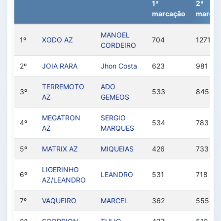
1ª
2ª
marcação
marcaç
MANOEL
1º
XODO AZ
704
1271
CORDEIRO
2º
JOIA RARA
Jhon Costa
623
981
TERREMOTO
ADO
3º
533
845
AZ
GEMEOS
MEGATRON
SERGIO
4º
534
783
AZ
MARQUES
5º
MATRIX AZ
MIQUEIAS
426
733
LIGERINHO
6º
LEANDRO
531
718
AZ/LEANDRO
7º
VAQUEIRO
MARCEL
362
555