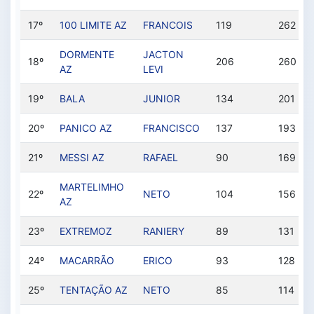
17º
100 LIMITE AZ
FRANCOIS
119
262
DORMENTE
JACTON
18º
206
260
AZ
LEVI
19º
BALA
JUNIOR
134
201
20º
PANICO AZ
FRANCISCO
137
193
21º
MESSI AZ
RAFAEL
90
169
MARTELIMHO
22º
NETO
104
156
AZ
23º
EXTREMOZ
RANIERY
89
131
24º
MACARRÃO
ERICO
93
128
25º
TENTAÇÃO AZ
NETO
85
114