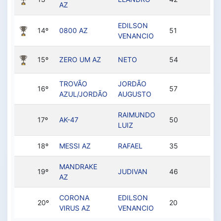
AZ
EDILSON
14º
0800 AZ
51
8
VENANCIO
15º
ZERO UM AZ
NETO
54
7
TROVÃO
JORDÃO
16º
57
77
AZUL/JORDÃO
AUGUSTO
RAIMUNDO
17º
AK-47
50
74
LUIZ
18º
MESSI AZ
RAFAEL
35
6
MANDRAKE
19º
JUDIVAN
46
6
AZ
CORONA
EDILSON
20º
20
5
VIRUS AZ
VENANCIO