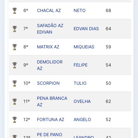
6º
CHACAL AZ
NETO
68
9
SAFADÃO AZ
7º
EDVAN DIAS
64
8
EDIVAN
8º
MATRIX AZ
MIQUEIAS
59
8
DEMOLIDOR
9º
FELIPE
54
8
AZ
10º
SCORPION
TULIO
50
8
PENA BRANCA
11º
OVELHA
62
8
AZ
12º
FORTUNA AZ
ANGELO
52
8
PE DE PANO
13º
LEANDRO
42
81