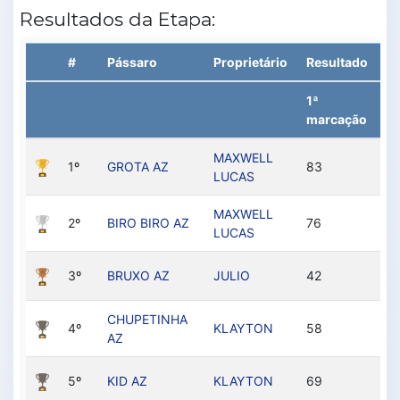
Resultados da Etapa:
#
Pássaro
Proprietário
Resultado
1ª
2ª
marcação
m
MAXWELL
1º
GROTA AZ
83
12
LUCAS
MAXWELL
2º
BIRO BIRO AZ
76
12
LUCAS
3º
BRUXO AZ
JULIO
42
9
CHUPETINHA
4º
KLAYTON
58
9
AZ
5º
KID AZ
KLAYTON
69
9