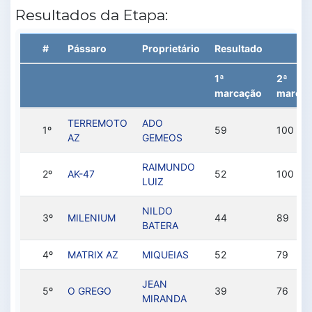
Resultados da Etapa:
#
Pássaro
Proprietário
Resultado
1ª
2ª
marcação
marcaç
TERREMOTO
ADO
1º
59
100
AZ
GEMEOS
RAIMUNDO
2º
AK-47
52
100
LUIZ
NILDO
3º
MILENIUM
44
89
BATERA
4º
MATRIX AZ
MIQUEIAS
52
79
JEAN
5º
O GREGO
39
76
MIRANDA