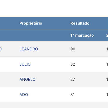
Proprietário
Resultado
1ª marcação
O
LEANDRO
90
JULIO
82
ANGELO
27
ADO
81