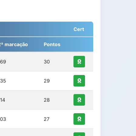
Cert
2ª marcação
Pontos
169
30
135
29
114
28
103
27