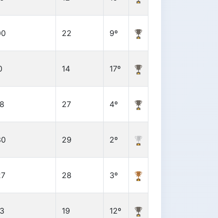
00
22
9º
0
14
17º
18
27
4º
30
29
2º
27
28
3º
13
19
12º