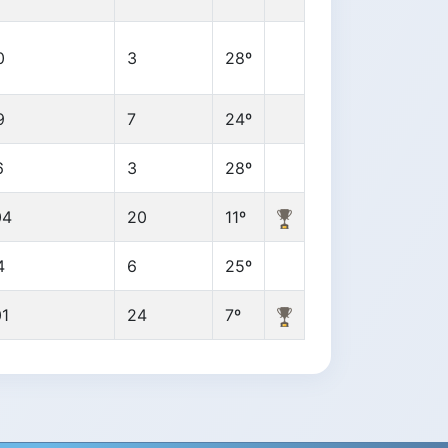
0
3
28º
9
7
24º
6
3
28º
04
20
11º
4
6
25º
01
24
7º