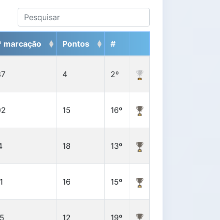
ª marcação
Pontos
#
37
4
2º
02
15
16º
4
18
13º
1
16
15º
15
12
19º