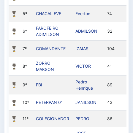
5º
CHACAL EVE
Everton
74
FAROFEIRO
6º
ADMILSON
32
ADIMILSON
7º
COMANDANTE
IZAIAS
104
ZORRO
8º
VICTOR
41
MAKSON
Pedro
9º
FBI
89
Henrique
10º
PETERPAN 01
JANILSON
43
11º
COLECIONADOR
PEDRO
86