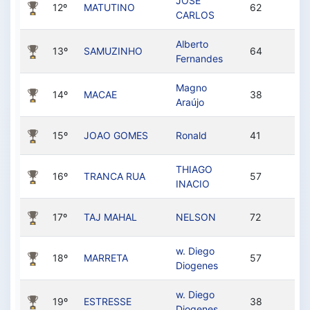
JOSE
12º
MATUTINO
62
CARLOS
Alberto
13º
SAMUZINHO
64
Fernandes
Magno
14º
MACAE
38
Araújo
15º
JOAO GOMES
Ronald
41
THIAGO
16º
TRANCA RUA
57
INACIO
17º
TAJ MAHAL
NELSON
72
w. Diego
18º
MARRETA
57
Diogenes
w. Diego
19º
ESTRESSE
38
Diogenes