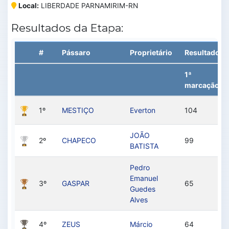
Local:
LIBERDADE PARNAMIRIM-RN
Resultados da Etapa:
#
Pássaro
Proprietário
Resultado
1ª
marcação
1º
MESTIÇO
Everton
104
JOÃO
2º
CHAPECO
99
BATISTA
Pedro
Emanuel
3º
GASPAR
65
Guedes
Alves
4º
ZEUS
Márcio
64