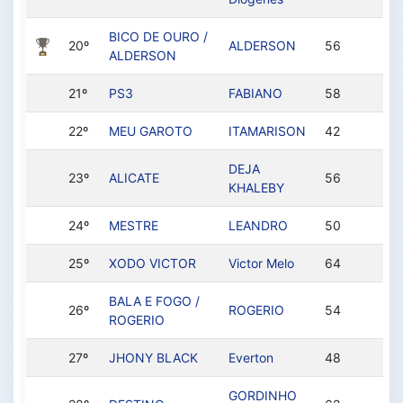
BICO DE OURO /
20º
ALDERSON
56
ALDERSON
21º
PS3
FABIANO
58
22º
MEU GAROTO
ITAMARISON
42
DEJA
23º
ALICATE
56
KHALEBY
24º
MESTRE
LEANDRO
50
25º
XODO VICTOR
Victor Melo
64
BALA E FOGO /
26º
ROGERIO
54
ROGERIO
27º
JHONY BLACK
Everton
48
GORDINHO