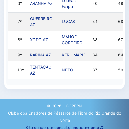
Leonan
6º
ARANHA AZ
40
49
Felipe
GUERREIRO
7º
LUCAS
54
68
AZ
MANOEL
8º
XODO AZ
38
67
CORDEIRO
9º
RAPINA AZ
KERGIMARIO
34
64
TENTAÇÃO
10º
NETO
37
59
AZ
© 2026 - CCPFRN
Clube dos Criadores de Pássaros de Fibra do Rio Grande do
Norte
Site criado por consultor independente