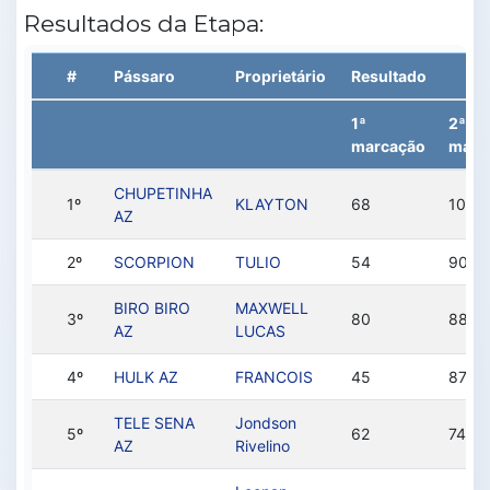
Resultados da Etapa:
#
Pássaro
Proprietário
Resultado
1ª
2ª
marcação
marc
CHUPETINHA
1º
KLAYTON
68
100
AZ
2º
SCORPION
TULIO
54
90
BIRO BIRO
MAXWELL
3º
80
88
AZ
LUCAS
4º
HULK AZ
FRANCOIS
45
87
TELE SENA
Jondson
5º
62
74
AZ
Rivelino